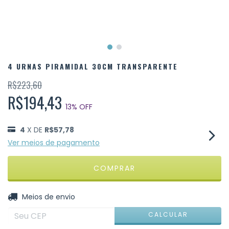
4 URNAS PIRAMIDAL 30CM TRANSPARENTE
R$223,60
R$194,43
13
% OFF
4
X DE
R$57,78
Ver meios de pagamento
ALTERAR CEP
Entregas para o CEP:
Meios de envio
CALCULAR