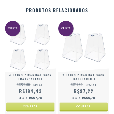
PRODUTOS RELACIONADOS
OFERTA
OFERTA
4 URNAS PIRAMIDAL 30CM
2 URNAS PIRAMIDAL 30CM
TRANSPARENTE
TRANSPARENTE
R$223,60
R$111,80
13
% OFF
13
% OFF
R$194,43
R$97,22
4
X DE
R$57,78
2
X DE
R$56,70